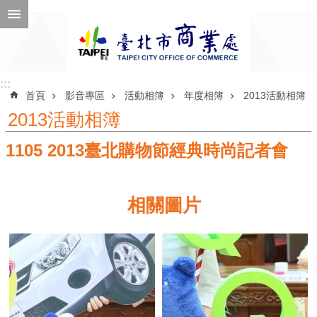
跳到主要內容區塊
進
階
搜
尋
:::
:::
首頁
影音專區
活動相簿
年度相簿
2013活動相簿
2013活動相簿
1105 2013臺北購物節經典時尚記者會
公
告
訊
相關圖片
息
機
關
介
紹