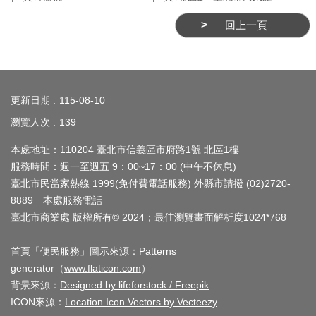
務
回上一頁
商
業
管
:::
理
更新日期
115-08-10
商
瀏覽人次
139
業
本處地址：110204 臺北市信義區市府路1號 北區1樓
發
服務時間：週一至週五 9：00~17：00 (中午不休息)
展
臺北市民當家熱線
1999
(免付費電話服務) 外縣市請撥 (02)2720-
與
8889
本處服務電話
輔
臺北市商業處 版權所有© 2024；最佳瀏覽畫面解析度1024*768
導
首頁「便民服務」圖示來源：Patterns
商
generator（
www.flaticon.com
）
圈
背景來源：
Designed by lifeforstock / Freepik
廊
ICON來源：
Location Icon Vectors by Vecteezy
帶