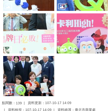
業
務
資
訊
線
上
服
務
公
司
及
商
業
登
記
點閱數：
資料更新：107-10-17 14:09
139
服
資料檢視：107-10-17 14:09
資料維護：臺北市商業處