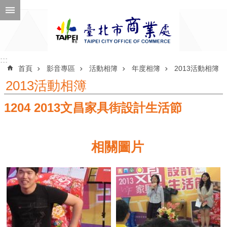
跳到主要內容區塊
進
階
搜
尋
:::
:::
首頁
影音專區
活動相簿
年度相簿
2013活動相簿
2013活動相簿
1204 2013文昌家具街設計生活節
公
告
訊
相關圖片
息
機
關
介
紹