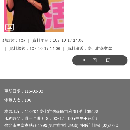
務
商
業
管
理
點閱數：
資料更新：107-10-17 14:06
105
資料檢視：107-10-17 14:06
資料維護：臺北市商業處
商
業
回上一頁
發
展
與
:::
輔
更新日期
115-08-08
導
瀏覽人次
106
商
本處地址：110204 臺北市信義區市府路1號 北區1樓
圈
服務時間：週一至週五 9：00~17：00 (中午不休息)
廊
臺北市民當家熱線
1999
(免付費電話服務) 外縣市請撥 (02)2720-
帶