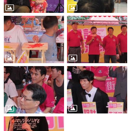
業
務
資
訊
線
上
服
務
公
司
及
商
業
登
記
服