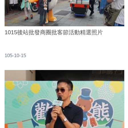
業
務
資
訊
1015後站批發商圈批客節活動精選照片
線
上
服
105-10-15
務
公
司
及
商
業
登
記
服