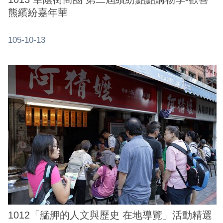
熊繽紛嘉年華
介
紹
105-10-13
影
音
專
區
網
站
導
覽
回
首
頁
1012「艋舺的人文與歷史 在地導覽」活動精選