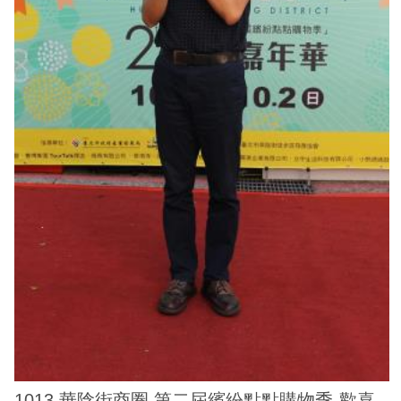
務
商
業
管
理
商
業
發
展
與
輔
導
商
圈
廊
1013 華陰街商圈 第二屆繽紛點點購物季-歡喜
帶