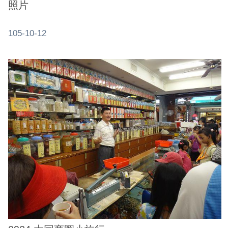
ENGLISH
照片
常
105-10-12
見
問
答
雙
語
詞
彙
臺
北
通
陳
情