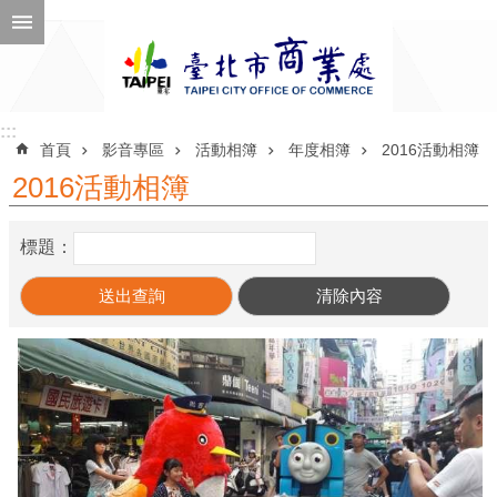
跳到主要內容區塊
進
階
搜
尋
:::
:::
首頁
影音專區
活動相簿
年度相簿
2016活動相簿
2016活動相簿
公
標題：
告
訊
息
機
關
介
紹