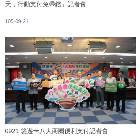
天，行動支付免帶錢」記者會
網
站
105-09-21
安
全
政
策
服
務
電
話
資
訊
0921 悠遊卡八大商圈便利支付記者會