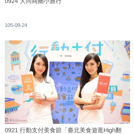
0924 大同商圈小旅行
系
統
105-09-24
政
府
網
站
資
料
開
放
宣
告
隱
私
權
0921 行動支付美食節「臺北美食遊逛High翻
及