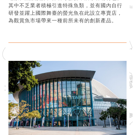
其中不乏業者積極引進特殊魚類，並有國內自行
介
研發並躍上國際舞臺的螢光魚在此設立專賣店，
紹
為觀賞魚市場帶來一種前所未有的創新產品。
影
音
專
區
網
站
導
覽
回
首
頁