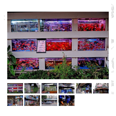
業
務
資
訊
線
上
服
務
公
司
及
商
業
登
記
服