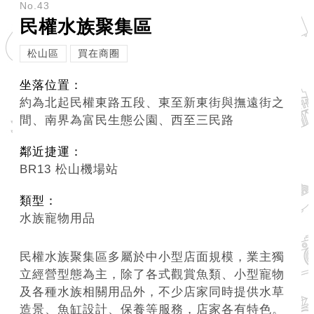
務
No.43
民權水族聚集區
商
業
松山區
買在商圈
管
坐落位置：
理
約為北起民權東路五段、東至新東街與撫遠街之
間、南界為富民生態公園、西至三民路
商
業
鄰近捷運：
發
BR13 松山機場站
展
與
類型：
輔
水族寵物用品
導
民權水族聚集區多屬於中小型店面規模，業主獨
商
立經營型態為主，除了各式觀賞魚類、小型寵物
圈
及各種水族相關用品外，不少店家同時提供水草
廊
造景、魚缸設計、保養等服務，店家各有特色。
帶