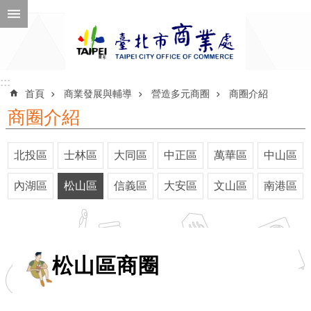
跳到主要內容區塊
進
階
搜
尋
:::
:::
首頁
商業發展與輔導
營造多元商圈
商圈介紹
商圈介紹
公
北投區
士林區
大同區
中正區
萬華區
中山區
告
訊
內湖區
松山區
信義區
大安區
文山區
南港區
息
機
關
松山區商圈
介
紹