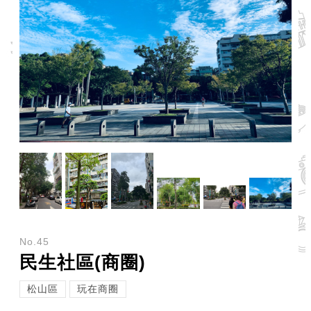
網
站
安
全
政
策
服
務
電
話
資
訊
No.45
民生社區(商圈)
松山區
玩在商圈