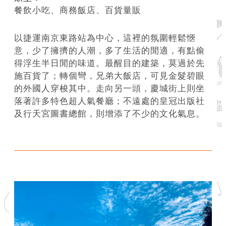
系
餐飲小吃、商務飯店、百貨量販
統
以捷運南京東路站為中心，這裡的氛圍輕鬆愜
政
意，少了擁擠的人潮，多了生活的閒適，有點偷
府
得浮生半日閒的味道。最醒目的建築，莫過於先
網
施百貨了；轉個彎，兄弟大飯店，可見金髮碧眼
站
的外國人穿梭其中。走向另一頭，慶城街上則坐
資
落著許多特色超人氣餐廳；不遠處的皇冠出版社
料
及行天宮圖書總館，則增添了不少的文化氣息。
開
放
宣
告
隱
私
權
及