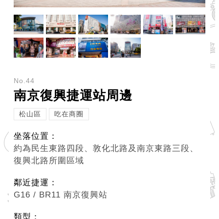
ENGLISH
常
見
問
答
No.44
雙
南京復興捷運站周邊
語
詞
松山區
吃在商圈
彙
坐落位置：
臺
約為民生東路四段、敦化北路及南京東路三段、
北
復興北路所圍區域
通
鄰近捷運：
G16 / BR11 南京復興站
陳
情
類型：