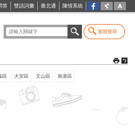
問答
雙語詞彙
臺北通
陳情系統
FB
進階搜尋
義區
大安區
文山區
南港區