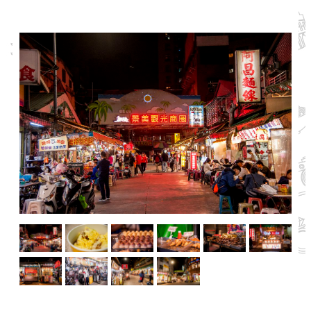
業
務
資
訊
線
上
服
務
公
司
及
商
業
登
記
服