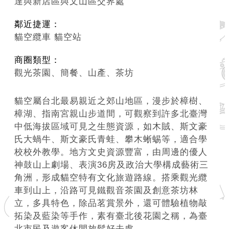
達與新店區與文山區交界處
系
統
鄰近捷運：
貓空纜車 貓空站
政
府
商圈類型：
網
觀光茶園、簡餐、山產、茶坊
站
資
貓空屬台北最易親近之郊山地區，漫步於樟樹、
料
樟湖、指南宮親山步道間，可觀察到許多北臺灣
開
中低海拔區域可見之生態資源，如木賊、斯文豪
放
氏大蝸牛、斯文豪氏青蛙、攀木蜥蜴等，適合學
宣
校校外教學。地方文史資源豐富，由周邊的優人
告
神鼓山上劇場、表演36房及政治大學構成藝術三
角洲，形成貓空特有文化旅遊路線。搭乘觀光纜
隱
車到山上，沿路可見鐵觀音茶園及創意茶坊林
私
立，多具特色，除品茗賞景外，還可體驗植物敲
權
拓染及藍染等手作，素有臺北後花園之稱，為臺
及
北市民及遊客休閒放鬆好去處。