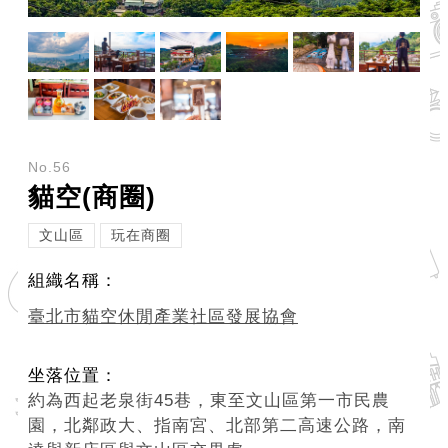
ENGLISH
常
見
問
答
No.56
雙
貓空(商圈)
語
詞
文山區
玩在商圈
彙
組織名稱：
臺
臺北市貓空休閒產業社區發展協會
北
通
坐落位置：
約為西起老泉街45巷，東至文山區第一市民農
陳
園，北鄰政大、指南宮、北部第二高速公路，南
情