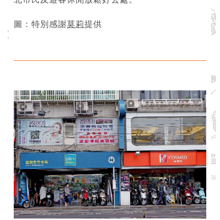
網
圖：特別感謝
莫莉
提供
站
安
全
政
策
服
務
電
話
資
訊