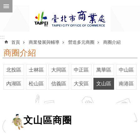
跳到主要內容區塊
進
階
搜
尋
:::
:::
首頁
商業發展與輔導
營造多元商圈
商圈介紹
商圈介紹
公
北投區
士林區
大同區
中正區
萬華區
中山區
告
訊
內湖區
松山區
信義區
大安區
文山區
南港區
息
機
關
文山區商圈
介
紹