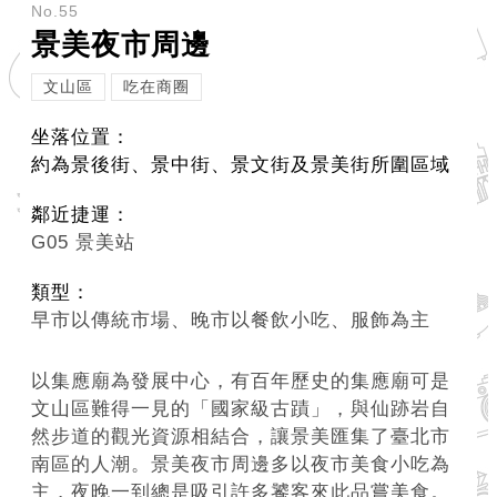
務
No.55
景美夜市周邊
商
業
文山區
吃在商圈
管
坐落位置：
理
約為景後街、景中街、景文街及景美街所圍區域
商
鄰近捷運：
業
G05 景美站
發
展
類型：
與
早市以傳統市場、晚市以餐飲小吃、服飾為主
輔
導
以集應廟為發展中心，有百年歷史的集應廟可是
文山區難得一見的「國家級古蹟」，與仙跡岩自
商
然步道的觀光資源相結合，讓景美匯集了臺北市
圈
南區的人潮。景美夜市周邊多以夜市美食小吃為
廊
主，夜晚一到總是吸引許多饕客來此品嘗美食。
帶