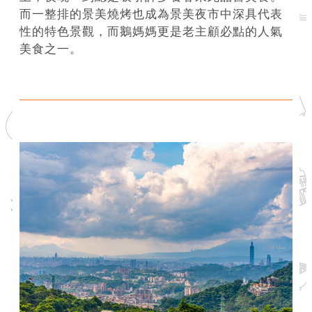
而一整排的景美燒烤也成為景美夜市中深具代表
介
性的特色景觀，而鵝媽媽更是老主顧必點的人氣
紹
美食之一。
影
音
專
區
網
站
導
覽
回
首
頁