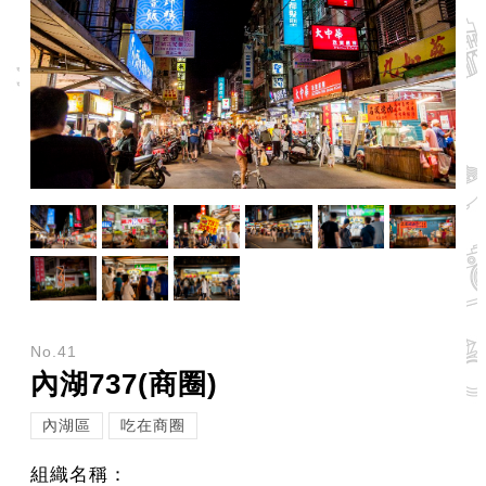
網
站
安
全
政
策
服
務
電
話
資
No.41
訊
內湖737(商圈)
內湖區
吃在商圈
組織名稱：