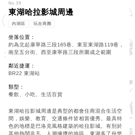
務
No.39
東湖哈拉影城周邊
商
業
內湖區
玩在商圈
管
坐落位置：
理
約為北起康寧路三段165巷、東至東湖路119巷，
商
南至五分街、西至康寧路三段所圍成之範圍
業
鄰近捷運：
發
BR22 東湖站
展
與
類型：
輔
餐飲、小吃、生活百貨
導
東湖哈拉影城周邊是典型的都會住商混合生活空
商
間，娛樂、教育、交通條件皆相當優秀。最具特
圈
色的地標是巴洛克風格建築的哈拉影城。有別於
廊
其他熱鬧非凡、人潮擁擠的地區，東湖多了份悠
帶