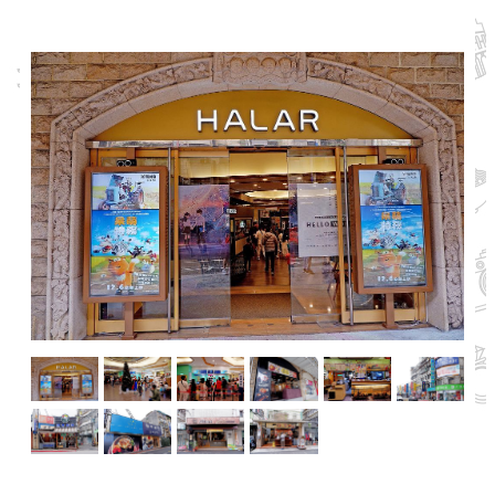
業
務
資
訊
線
上
服
務
公
司
及
商
業
登
記
服