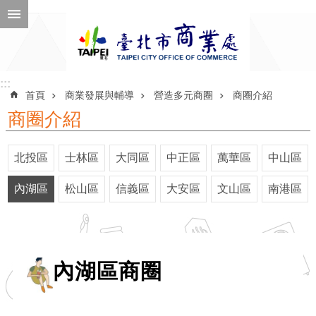
跳到主要內容區塊
進
階
搜
尋
:::
:::
首頁
商業發展與輔導
營造多元商圈
商圈介紹
商圈介紹
公
北投區
士林區
大同區
中正區
萬華區
中山區
告
訊
內湖區
松山區
信義區
大安區
文山區
南港區
息
機
關
內湖區商圈
介
紹