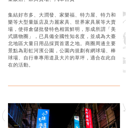
系
統
集結好市多、大潤發、家樂福、特力屋、特力和
樂等大型量販店及力麗家具、世界家具展等大賣
政
場，使得倉儲批發特色相當鮮明，形成所謂「美
府
式購物圈」，已具備全國性知名度，並成為大臺
網
北地區大量日用品採買首選之地。商圈周邊主要
站
景點為彩虹河濱公園，公園內規劃有網球場、棒
資
球場、自行車專用道及大片的草坪，適合在此自
料
在的活動。
開
放
宣
告
隱
私
權
及