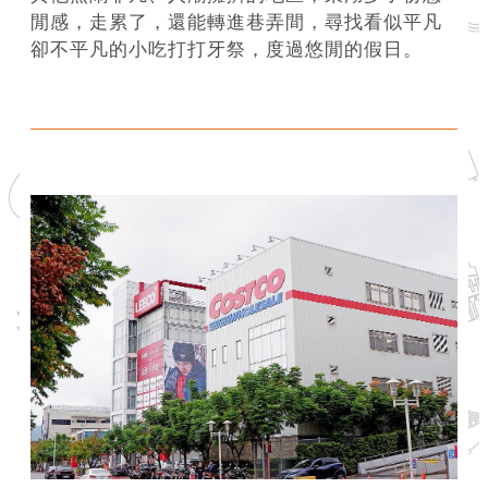
閒感，走累了，還能轉進巷弄間，尋找看似平凡
介
卻不平凡的小吃打打牙祭，度過悠閒的假日。
紹
影
音
專
區
網
站
導
覽
回
首
頁