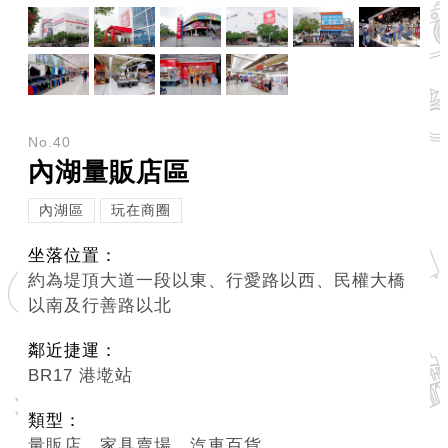
ENGLISH
常
見
問
答
No.40
內湖量販店區
雙
語
內湖區
玩在商圈
詞
彙
坐落位置：
約為堤頂大道一段以東、行愛路以西、民權大橋
臺
以南及行善路以北
北
鄰近捷運：
通
BR17 港墘站
陳
類型：
情
量販店、家具賣場、汽車百貨