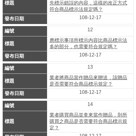
ENGLISH
先標示錯誤的內容，這樣的改正方式
符合商品標示法規定嗎？
常
108-12-17
見
12
問
答
應標示事項所標示內容比商品標示法
多的部分，也需要符合規定嗎？
雙
108-12-17
語
13
詞
彙
業者將商品當作贈品來贈送，該贈品
是否需要符合商品標示規定？
臺
108-12-17
北
14
通
業者購買商品並拿來當作贈品，則所
購買之商品是否需要符合商品標示規
陳
定？
情
108-12-17