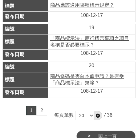
商品應該適用哪種標示規定？
網
站
108-12-17
安
19
全
「商品標示法」應行標示事項之項目
政
名稱是否必要標示？
策
108-12-17
服
20
務
商品條碼是否向本處申請？是否受
電
「商品標示法」規範？
話
108-12-17
資
訊
1
2
每頁筆數
/
36
回上一頁