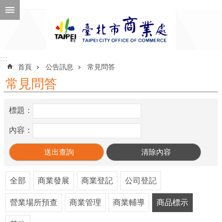
跳到主要內容區塊
進
階
搜
尋
:::
:::
首頁
公告訊息
常見問答
常見問答
公
標題：
告
訊
內容：
息
機
關
全部
商業發展
商業登記
公司登記
介
營業場所預查
商業管理
商業輔導
商品標示
紹