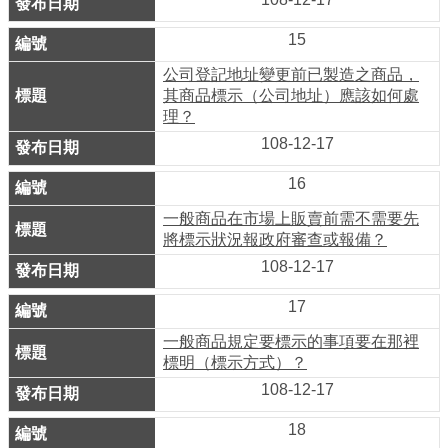
系
統
15
公司登記地址變更前已製造之商品，
政
其商品標示（公司地址）應該如何處
府
理？
網
108-12-17
站
16
資
料
一般商品在市場上販賣前需不需要先
將標示狀況報政府審查或報備？
開
108-12-17
放
宣
17
告
一般商品規定要標示的事項要在那裡
標明（標示方式）？
隱
108-12-17
私
權
18
及