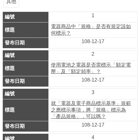
業
其他
務
1
資
訊
電器商品中「規格」是否有規定該如
何標示？
線
108-12-17
上
2
服
務
使用電池之電器是否需標示「額定電
壓」及「額定頻率」？
公
108-12-17
司
3
及
商
就「電器及電子商品標示基準」規範
業
之應標示事項，將「規格」標示為
「產品規格」，可以嗎？
登
108-12-17
記
服
4