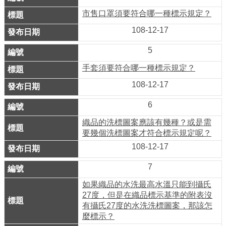
務
市售口罩須要符合哪一種標示規定？
商
108-12-17
業
5
管
理
手套須要符合哪一種標示規定？
108-12-17
商
業
6
發
織品的洗標圖案應該有幾種？或是需
展
要幾個洗標圖案才符合標示規定呢？
與
108-12-17
輔
導
7
如果織品的水洗最高水溫只能到攝氏
商
27度，但是在織品標示基準的附表沒
圈
有攝氏27度的水洗洗標圖案，那該怎
廊
麼標示？
帶