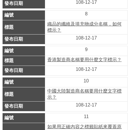
108-12-17
介
8
紹
織品的纖維及填充物成分名稱，如何
影
標示？
音
108-12-17
專
9
區
香港製造商名稱要用什麼文字標示？
網
108-12-17
站
導
10
覽
中國大陸製造商名稱要用什麼文字標
示？
回
108-12-17
首
頁
11
如果用正確內容之標籤貼紙來覆蓋原